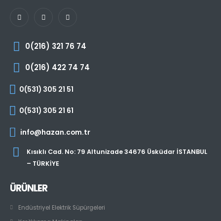
0(216) 321 76 74
0(216) 422 74 74
0(531) 305 21 51
0(531) 305 21 61
info@hazan.com.tr
Kısıklı Cad. No: 79 Altunizade 34676 Üsküdar İSTANBUL
– TÜRKİYE
ÜRÜNLER
Endüstriyel Elektrik Süpürgeleri